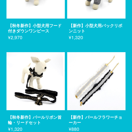
【秋冬新作】小型犬用フード
【新作】小型犬用バックリボ
付きダウンワンピース
ンニット
¥2,970
¥1,320
【秋冬新作】パールリボン首
【新作】パールフラワーチョ
輪・リードセット
ーカー
¥1,320
¥880