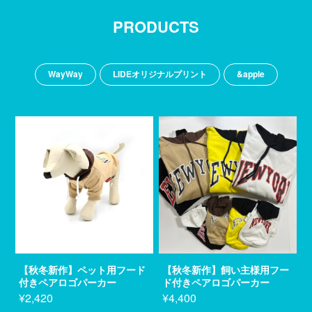
PRODUCTS
WayWay
LIDEオリジナルプリント
&apple
【秋冬新作】ペット用フード
【秋冬新作】飼い主様用フー
付きペアロゴパーカー
ド付きペアロゴパーカー
¥2,420
¥4,400