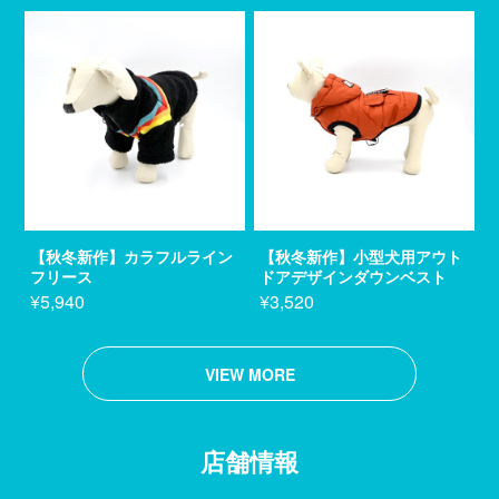
【秋冬新作】カラフルライン
【秋冬新作】小型犬用アウト
フリース
ドアデザインダウンベスト
¥5,940
¥3,520
VIEW MORE
店舗情報