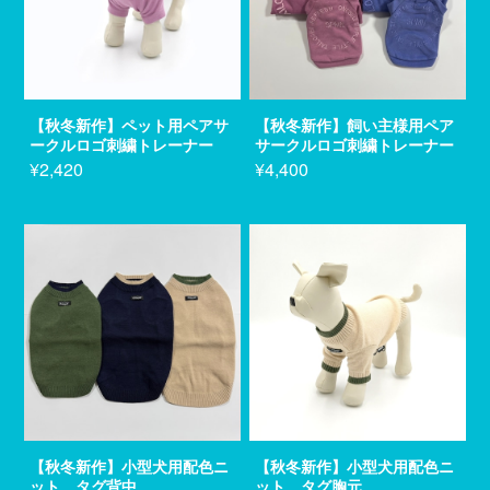
【秋冬新作】ペット用ペアサ
【秋冬新作】飼い主様用ペア
ークルロゴ刺繍トレーナー
サークルロゴ刺繍トレーナー
¥2,420
¥4,400
【秋冬新作】小型犬用配色ニ
【秋冬新作】小型犬用配色ニ
ット タグ背中
ット タグ胸元