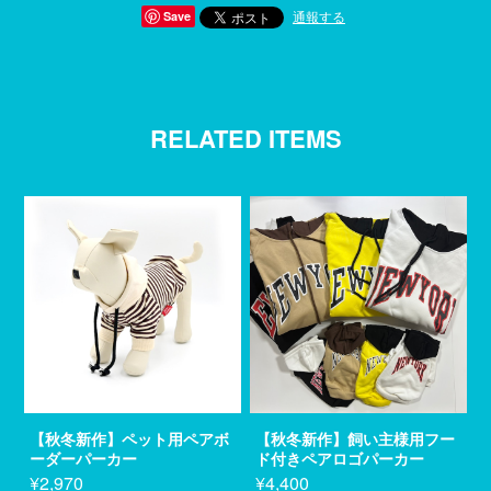
通報する
Save
RELATED ITEMS
【秋冬新作】ペット用ペアボ
【秋冬新作】飼い主様用フー
ーダーパーカー
ド付きペアロゴパーカー
¥2,970
¥4,400