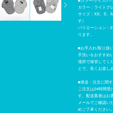
■カラー/サイズ/
カラー：ライトグ
サイズ：XS、S、
す）
バリエーション：
ります。
■お手入れ/取り扱
手洗いをおすすめ
場所で保管してく
とで、長くお楽し
■発送・注文に関
ご注文は24時間受
す。配送業者はお
メールでご確認い
めご了承ください