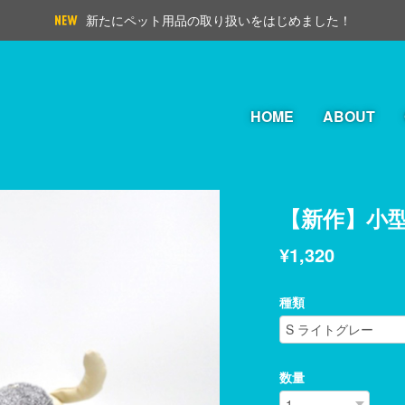
新たにペット用品の取り扱いをはじめました！
HOME
ABOUT
【新作】小
¥1,320
種類
数量